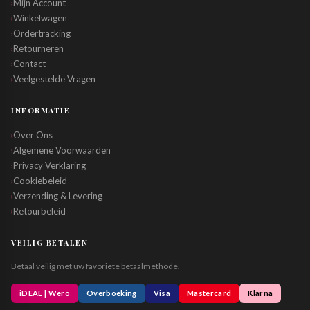
Mijn Account
›
Winkelwagen
›
Ordertracking
›
Retourneren
›
Contact
›
Veelgestelde Vragen
›
INFORMATIE
Over Ons
›
Algemene Voorwaarden
›
Privacy Verklaring
›
Cookiebeleid
›
Verzending & Levering
›
Retourbeleid
›
VEILIG BETALEN
Betaal veilig met uw favoriete betaalmethode.
iDEAL | Wero
Overboeking
Visa
Mastercard
Klarna