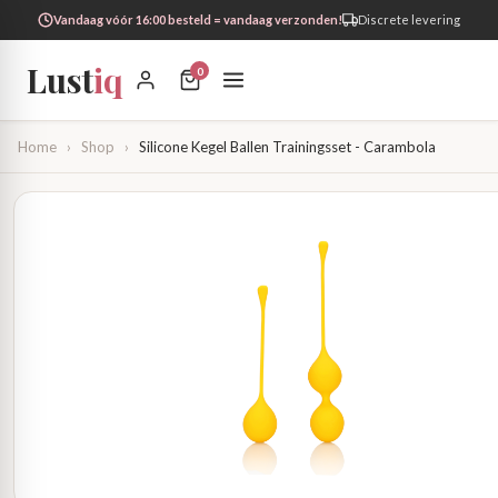
Vandaag vóór 16:00 besteld = vandaag verzonden!
Discrete levering
Lust
iq
0
Home
›
Shop
›
Silicone Kegel Ballen Trainingsset - Carambola