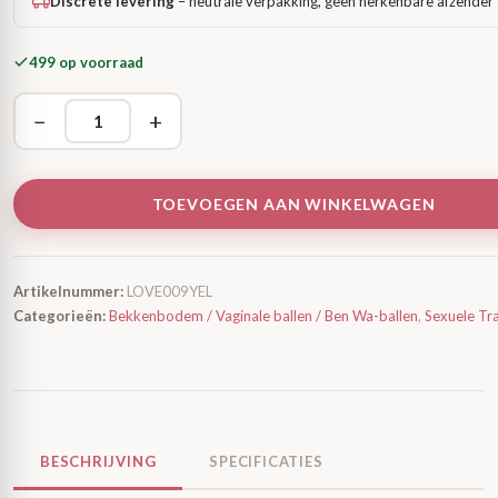
Discrete levering
– neutrale verpakking, geen herkenbare afzender
499 op voorraad
−
+
TOEVOEGEN AAN WINKELWAGEN
Artikelnummer:
LOVE009YEL
Categorieën:
Bekkenbodem / Vaginale ballen / Ben Wa-ballen
,
Sexuele Tra
BESCHRIJVING
SPECIFICATIES