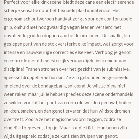
Perfect voor elke kink scène, biedt deze cane een electriserende
scherpe sensatie door het flexibele plastic materiaal. Het
ergonomisch ontworpen handvat zorgt voor een comfortabele
grip, omhuld met hoogwaardig vegan leer en versierd met
opvallende gouden doppen aan beide uiteinden. De smalle, fijn
geslepen punt van de stok versterkt elke impact, wat zorgt voor
intense en nauwkeurige correcties elke keer. Verhoog je genot
en controle met dit meesterlijk vervaardigde instrument van
discipline! Tranen stromen over het gezicht van je submissive.
Speeksel druppelt van hun kin. Ze zijn gebonden en gekneveld,
knielend over de bondagebank, snikkend. Je wilt ze bijna niet
weer raken, maar jullie hebben precies deze scène onderhandeld
ze wilden voorbij het punt van controle worden geduwd, huilen,
snikken, smeken, en dan genot ervaren dat hun wildste dromen
overtreft. Zodra ze het magische woord zeggen, zodra ze
eindelijk toegeven, stop je. Maar tot die tijd… Hun benen zijn
wijd uitgespreid zodat je ze kunt zien druipen van genot,