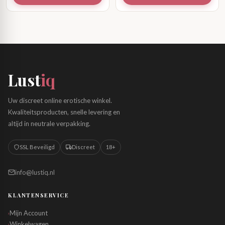
Lust
iq
Uw discreet online erotische winkel.
Kwaliteitsproducten, snelle levering en
altijd in neutrale verpakking.
SSL Beveiligd
Discreet
18+
info@lustiq.nl
KLANTENSERVICE
Mijn Account
›
Winkelwagen
›