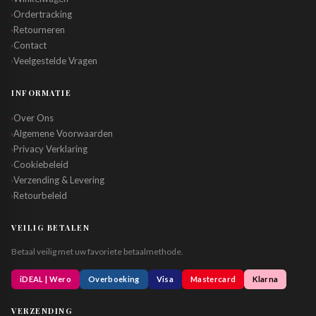
Ordertracking
›
Retourneren
›
Contact
›
Veelgestelde Vragen
›
INFORMATIE
Over Ons
›
Algemene Voorwaarden
›
Privacy Verklaring
›
Cookiebeleid
›
Verzending & Levering
›
Retourbeleid
›
VEILIG BETALEN
Betaal veilig met uw favoriete betaalmethode.
iDEAL | Wero
Overboeking
Visa
Mastercard
Klarna
VERZENDING