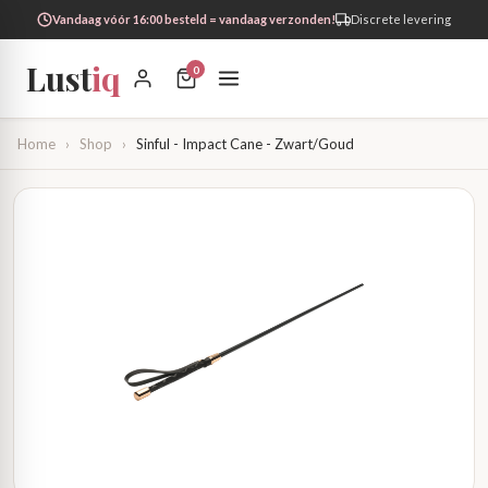
Vandaag vóór 16:00 besteld = vandaag verzonden!
Discrete levering
Lust
iq
0
Home
›
Shop
›
Sinful - Impact Cane - Zwart/Goud