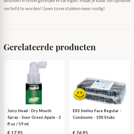
avonden in onvergetelijke ervaringen. Maak je klaar om opnieuw
verliefd te worden! Geen toverstokken meer nodig!
Gerelateerde producten
Juicy Head - Dry Mouth
EXS Smiley Face Regular -
Spray - Sour Green Apple - 2
Condooms - 100 Stuks
fl oz / 59 ml
€
17,95
€
26,95