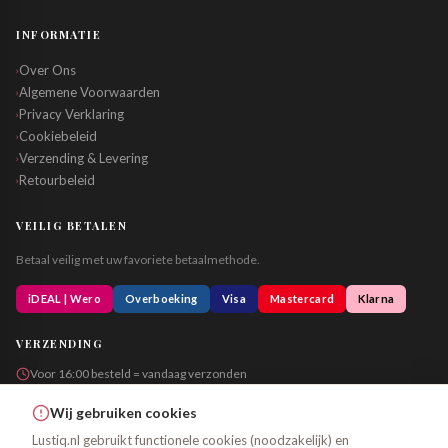
INFORMATIE
Over Ons
›
Algemene Voorwaarden
›
Privacy Verklaring
›
Cookiebeleid
›
Verzending & Levering
›
Retourbeleid
›
VEILIG BETALEN
Betaal veilig met uw favoriete betaalmethode.
iDEAL | Wero
Overboeking
Visa
Mastercard
Klarna
VERZENDING
Voor 16:00 besteld = vandaag verzonden
Altijd in neutrale verpakking
Wij gebruiken cookies
Lustiq.nl gebruikt functionele cookies (noodzakelijk) en