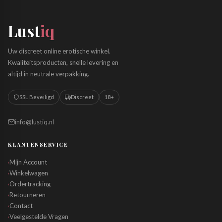
Lust
iq
Uw discreet online erotische winkel.
Kwaliteitsproducten, snelle levering en
altijd in neutrale verpakking.
SSL Beveiligd
Discreet
18+
info@lustiq.nl
KLANTENSERVICE
Mijn Account
›
Winkelwagen
›
Ordertracking
›
Retourneren
›
Contact
›
Veelgestelde Vragen
›