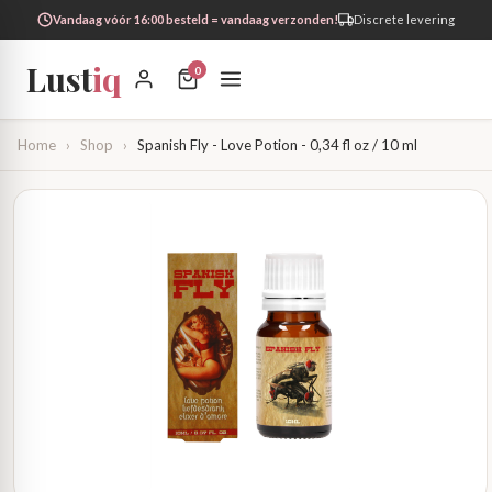
Vandaag vóór 16:00 besteld = vandaag verzonden!
Discrete levering
Lust
iq
0
Home
›
Shop
›
Spanish Fly - Love Potion - 0,34 fl oz / 10 ml