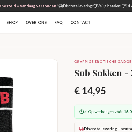
 besteld = vandaag verzonden!
Discrete levering
Veilig betalen
14 
SHOP
OVER ONS
FAQ
CONTACT
GRAPPIGE EROTISCHE GADGET
Sub Sokken -
€
14,95
✓ Op werkdagen vóór
16:0
Discrete levering
– neutra