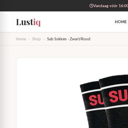
Vandaag vóór 16:00
Lust
iq
HOME
Home
›
Shop
›
Sub Sokken - Zwart/Rood