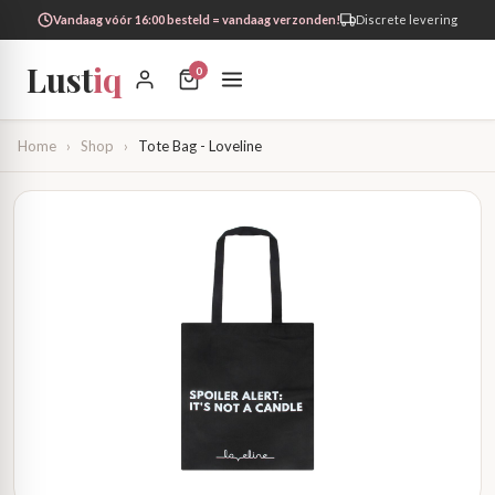
Vandaag vóór 16:00 besteld = vandaag verzonden!
Discrete levering
Lust
iq
0
Home
›
Shop
›
Tote Bag - Loveline