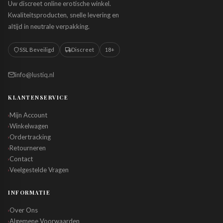
Uw discreet online erotische winkel.
Kwaliteitsproducten, snelle levering en
altijd in neutrale verpakking.
SSL Beveiligd
Discreet
18+
info@lustiq.nl
KLANTENSERVICE
Mijn Account
›
Winkelwagen
›
Ordertracking
›
Retourneren
›
Contact
›
Veelgestelde Vragen
›
INFORMATIE
Over Ons
›
Algemene Voorwaarden
›