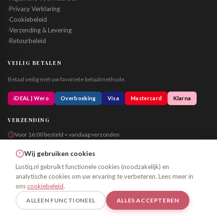
Privacy Verklaring
›
Cookiebeleid
›
Verzending & Levering
›
Retourbeleid
›
VEILIG BETALEN
Betaal veilig met uw favoriete betaalmethode.
iDEAL | Wero
Overboeking
Visa
Mastercard
Klarna
VERZENDING
Voor 16:00 besteld = vandaag verzonden
Altijd in neutrale verpakking
Wij gebruiken cookies
Lustiq.nl gebruikt functionele cookies (noodzakelijk) en
analytische cookies om uw ervaring te verbeteren. Lees meer in
© 2026 Lustiq.nl – Alle rechten voorbehouden
ons
cookiebeleid
.
Algemene Voorwaarden
Privacy
Cookiebeleid
ALLEEN FUNCTIONEEL
ALLES ACCEPTEREN
Uitsluitend voor personen van 18 jaar en ouder