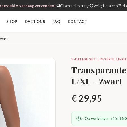
 besteld = vandaag verzonden!
Discrete levering
Veilig betalen
14 
SHOP
OVER ONS
FAQ
CONTACT
Zwart
3-DELIGE SET, LINGERIE, LI
Transparante 
L/XL - Zwart
€
29,95
✓ Op werkdagen vóór
16:0