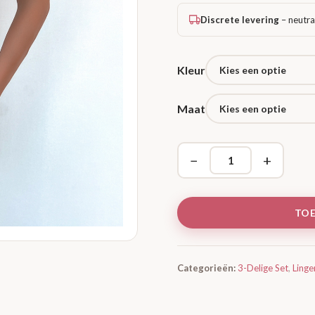
Discrete levering
– neutra
Kleur
Maat
−
+
TO
Categorieën:
3-Delige Set
,
Linge