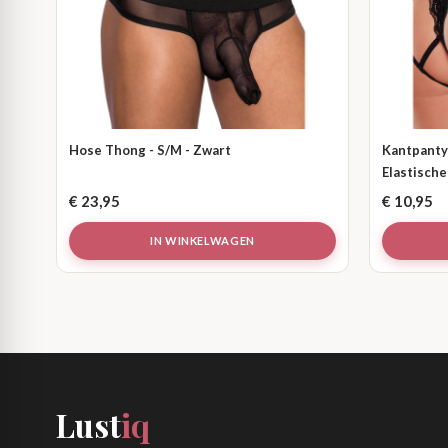
Hose Thong - S/M - Zwart
Kantpanty
Elastische
€
23,95
€
10,95
IN WINKELWAGEN
Lust
iq