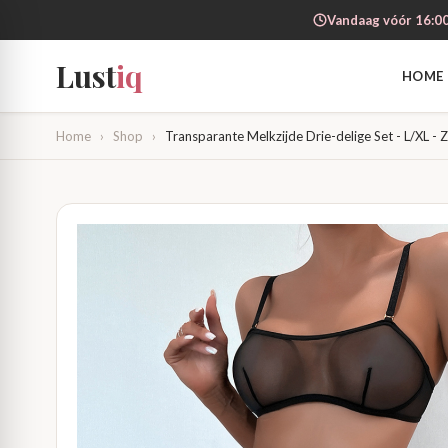
Vandaag vóór 16:00
Lust
iq
HOME
Home
›
Shop
›
Transparante Melkzijde Drie-delige Set - L/XL - 