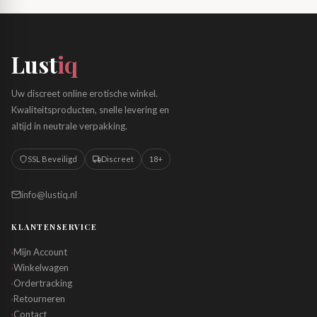
Lust
iq
Uw discreet online erotische winkel.
Kwaliteitsproducten, snelle levering en
altijd in neutrale verpakking.
SSL Beveiligd
Discreet
18+
info@lustiq.nl
KLANTENSERVICE
Mijn Account
›
Winkelwagen
›
Ordertracking
›
Retourneren
›
Contact
›