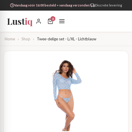
Vandaag vóór 16:00 besteld = vandaag verzonden!
Discrete levering
Lust
iq
0
Home
›
Shop
›
Twee-delige set - L/XL - Lichtblauw