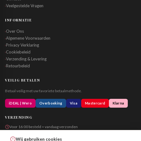
Veelgestelde Vragen
›
INFORMATIE
Over Ons
›
Algemene Voorwaarden
›
Privacy Verklaring
›
Cookiebeleid
›
Verzending & Levering
›
Retourbeleid
›
VEILIG BETALEN
Betaal veilig met uw favoriete betaalmethode.
iDEAL | Wero
Overboeking
Visa
Mastercard
Klarna
VERZENDING
Voor 16:00 besteld = vandaag verzonden
Altijd in neutrale verpakking
Wij gebruiken cookies