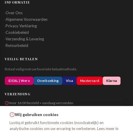
INFORMATIE
Over Ons
›
Algemene Voorwaarden
›
Privacy Verklaring
›
Cookiebeleid
›
Verzending & Levering
›
Retourbeleid
›
VEILIG BETALEN
Betaal veilig met uw favoriete betaalmethode.
iDEAL | Wero
Overboeking
Visa
Mastercard
Klarna
VERZENDING
Voor 16:00 besteld = vandaag verzonden
Altijd in neutrale verpakking
Wij gebruiken cookies
Lustiq.nl gebruikt functionele cookies (noodzakelijk) en
analytische cookies om uw ervaring te verbeteren. Lees meer in