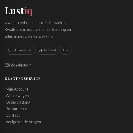
Lust
iq
Uw discreet online erotische winkel.
Kwaliteitsproducten, snelle levering en
altijd in neutrale verpakking.
SSL Beveiligd
Discreet
18+
info@lustiq.nl
KLANTENSERVICE
Mijn Account
›
Winkelwagen
›
Ordertracking
›
Retourneren
›
Contact
›
Veelgestelde Vragen
›