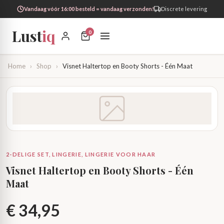
Vandaag vóór 16:00 besteld = vandaag verzonden!
Discrete levering
Lust
iq
0
Home
›
Shop
›
Visnet Haltertop en Booty Shorts - Één Maat
2-DELIGE SET, LINGERIE, LINGERIE VOOR HAAR
Visnet Haltertop en Booty Shorts - Één
Maat
€
34,95