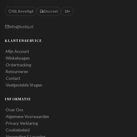
SSL Beveiligd
Discreet
18+
info@lustiq.nl
KLANTENSERVICE
Mijn Account
›
Winkelwagen
›
Ordertracking
›
Retourneren
›
Contact
›
Veelgestelde Vragen
›
INFORMATIE
Over Ons
›
Algemene Voorwaarden
›
Privacy Verklaring
›
Cookiebeleid
›
Verzending & Levering
›