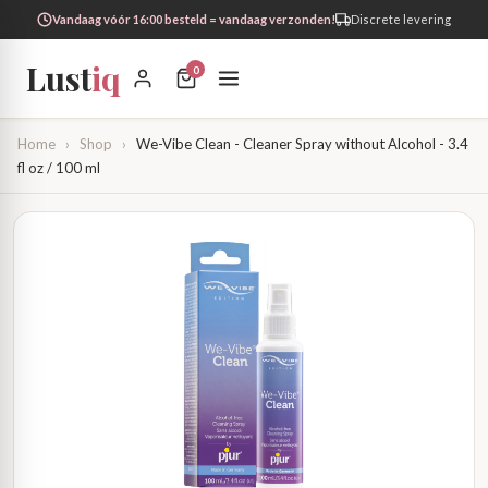
Vandaag vóór 16:00 besteld = vandaag verzonden!
Discrete levering
Lust
iq
0
Home
›
Shop
›
We-Vibe Clean - Cleaner Spray without Alcohol - 3.4
fl oz / 100 ml