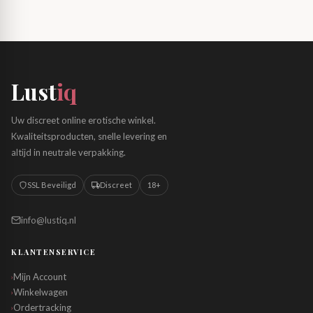
Lust
iq
Uw discreet online erotische winkel.
Kwaliteitsproducten, snelle levering en
altijd in neutrale verpakking.
SSL Beveiligd
Discreet
18+
info@lustiq.nl
KLANTENSERVICE
Mijn Account
›
Winkelwagen
›
Ordertracking
›