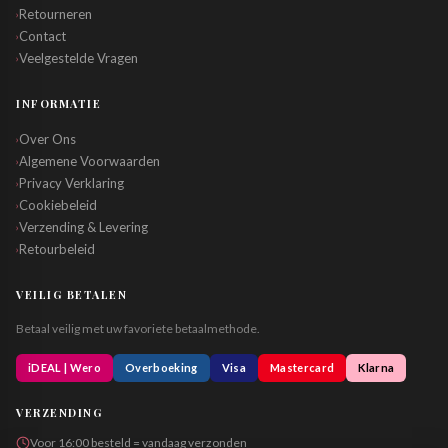
Retourneren
›
Contact
›
Veelgestelde Vragen
›
INFORMATIE
Over Ons
›
Algemene Voorwaarden
›
Privacy Verklaring
›
Cookiebeleid
›
Verzending & Levering
›
Retourbeleid
›
VEILIG BETALEN
Betaal veilig met uw favoriete betaalmethode.
iDEAL | Wero
Overboeking
Visa
Mastercard
Klarna
VERZENDING
Voor 16:00 besteld = vandaag verzonden