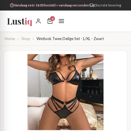
Vandaag vóór 16:00 besteld = vandaag verzonden!
Discrete levering
Lust
iq
0
Home
›
Shop
›
Wetlook Twee Delige Set - L/XL - Zwart