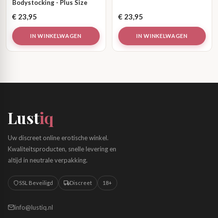
Bodystocking - Plus Size
€
23,95
€
23,95
IN WINKELWAGEN
IN WINKELWAGEN
Lust
iq
Uw discreet online erotische winkel.
Kwaliteitsproducten, snelle levering en
altijd in neutrale verpakking.
SSL Beveiligd
Discreet
18+
info@lustiq.nl