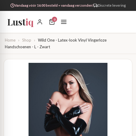
Vandaag vóór 16:00 besteld = vandaag verzonden!
Discrete levering
Lust
iq
0
Home
›
Shop
›
Wild One - Latex-look Vinyl Vingerloze
Handschoenen - L - Zwart