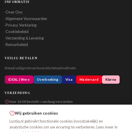
INFORMATIE
Over Ons
›
Algemene Voorwaarden
›
Privacy Verklaring
›
Cookiebeleid
›
Verzending & Levering
›
Retourbeleid
›
VEILIG BETALEN
Betaal veilig met uw favoriete betaalmethode.
iDEAL | Wero
Overboeking
Visa
Mastercard
Klarna
VERZENDING
Voor 16:00 besteld = vandaag verzonden
Altijd in neutrale verpakking
Wij gebruiken cookies
Lustiq.nl gebruikt functionele cookies (noodzakelijk) en
analytische cookies om uw ervaring te verbeteren. Lees meer in