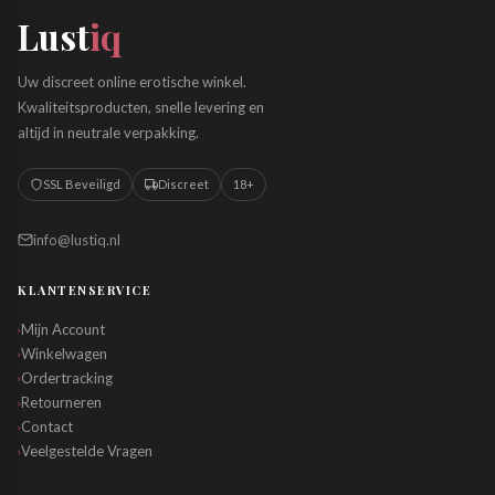
Lust
iq
Uw discreet online erotische winkel.
Kwaliteitsproducten, snelle levering en
altijd in neutrale verpakking.
SSL Beveiligd
Discreet
18+
info@lustiq.nl
KLANTENSERVICE
Mijn Account
›
Winkelwagen
›
Ordertracking
›
Retourneren
›
Contact
›
Veelgestelde Vragen
›