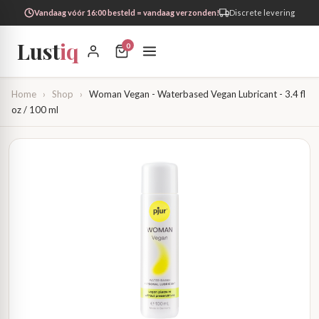
Vandaag vóór 16:00 besteld = vandaag verzonden!
Discrete levering
Lust
iq
0
Home
›
Shop
›
Woman Vegan - Waterbased Vegan Lubricant - 3.4 fl
oz / 100 ml