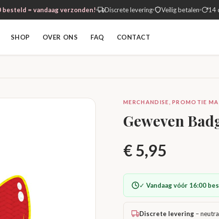
 besteld = vandaag verzonden!
Discrete levering
Veilig betalen
14 
SHOP
OVER ONS
FAQ
CONTACT
MERCHANDISE, PROMOTIE MA
Geweven Badge
€
5,95
✓
Vandaag vóór 16:00 bes
Discrete levering
– neutra