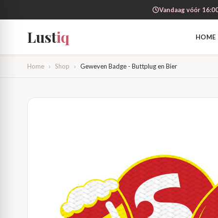
Vandaag vóór 16:00
Lust
iq
HOME
Home
›
Shop
›
Geweven Badge - Buttplug en Bier