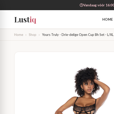
Vandaag vóór 16:00
Lust
iq
HOME
Home
›
Shop
›
Yours Truly - Drie-delige Open Cup Bh Set - L/XL