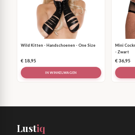
Wild Kitten - Handschoenen - One Size
Mini Cockr
- Zwart
€
18,95
€
36,95
IN WINKELWAGEN
Lust
iq