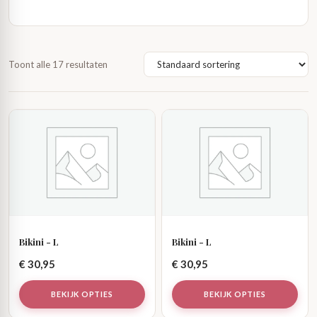
prijs
prijs
Toont alle 17 resultaten
Bikini - L
Bikini - L
€
30,95
€
30,95
BEKIJK OPTIES
BEKIJK OPTIES