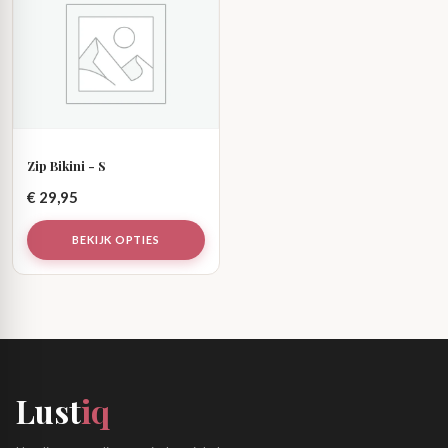
Zip Bikini - S
€
29,95
BEKIJK OPTIES
Lust
iq