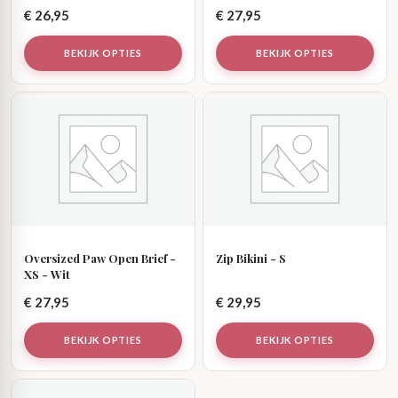
€
26,95
€
27,95
BEKIJK OPTIES
BEKIJK OPTIES
Oversized Paw Open Brief -
Zip Bikini - S
XS - Wit
€
27,95
€
29,95
BEKIJK OPTIES
BEKIJK OPTIES