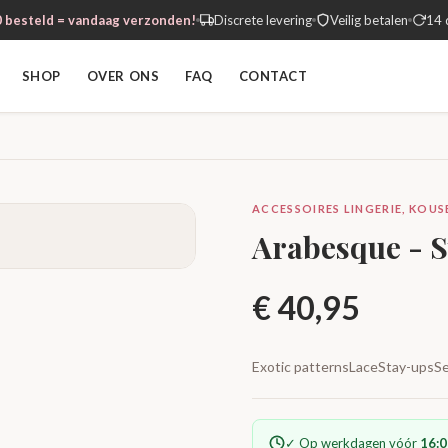
 besteld = vandaag verzonden!
Discrete levering
Veilig betalen
14 
SHOP
OVER ONS
FAQ
CONTACT
ACCESSOIRES LINGERIE, KOUSE
Arabesque - S
€
40,95
Exotic patternsLaceStay-upsSe
✓ Op werkdagen vóór
16:0