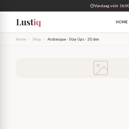
Vandaag vóór 16:00
Lust
iq
HOME
Home
›
Shop
›
Arabesque - Stay Ups - 20 den