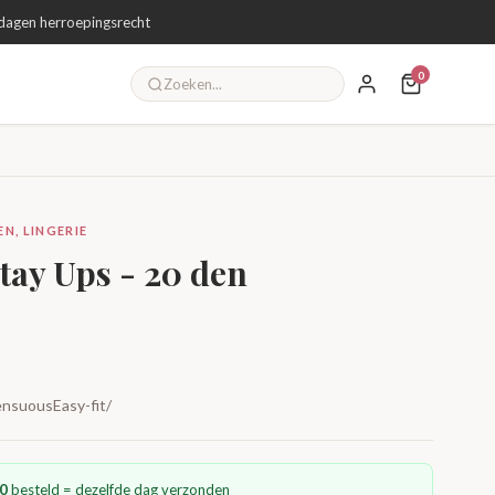
dagen herroepingsrecht
0
N, LINGERIE
tay Ups - 20 den
nsuousEasy-fit/
0
besteld = dezelfde dag verzonden