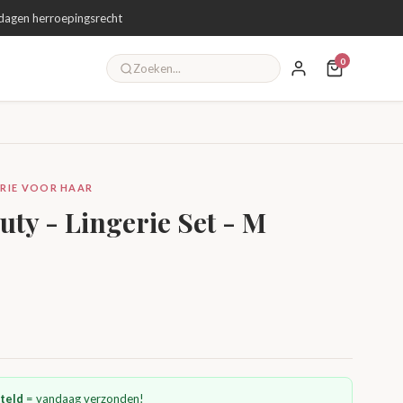
dagen herroepingsrecht
0
GERIE VOOR HAAR
ty - Lingerie Set - M
teld
= vandaag verzonden!