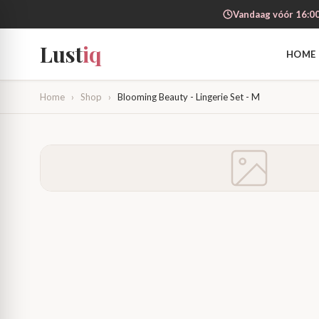
Vandaag vóór 16:00
Lust
iq
HOME
Home
›
Shop
›
Blooming Beauty - Lingerie Set - M