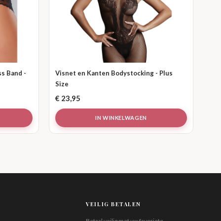
s Band -
Visnet en Kanten Bodystocking - Plus
Size
€
23,95
IN WINKELWAGEN
VEILIG BETALEN
Betaal veilig met uw favoriete