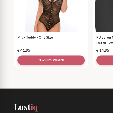
Mia - Teddy - One Size
PU Leren 
Detail - Z
€
41,95
€
14,95
IN WINKELWAGEN
Lust
iq