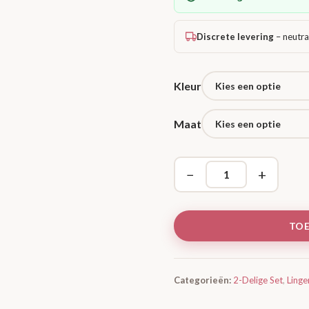
Discrete levering
– neutra
Kleur
Maat
−
+
TO
Categorieën:
2-Delige Set
,
Linge