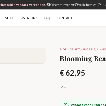
 besteld = vandaag verzonden!
Discrete levering
Veilig betalen
14 
SHOP
OVER ONS
FAQ
CONTACT
2-DELIGE SET, LINGERIE, LIN
Blooming Beau
€
62,95
Box/
✓
Vandaag vóór 16:00 bes