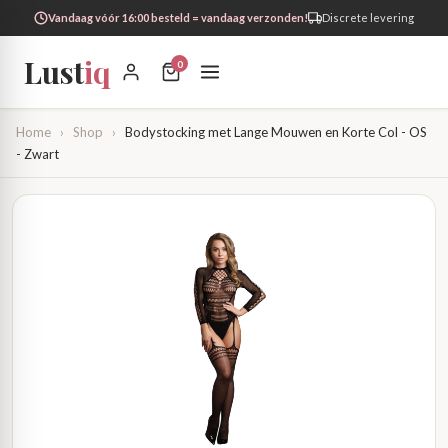
Vandaag vóór 16:00 besteld = vandaag verzonden!
Discrete levering
Lust
iq
0
Home
›
Shop
›
Bodystocking met Lange Mouwen en Korte Col - OS
- Zwart