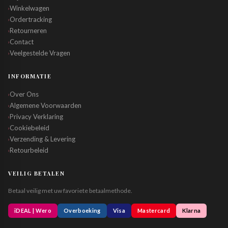
Winkelwagen
›
Ordertracking
›
Retourneren
›
Contact
›
Veelgestelde Vragen
›
INFORMATIE
Over Ons
›
Algemene Voorwaarden
›
Privacy Verklaring
›
Cookiebeleid
›
Verzending & Levering
›
Retourbeleid
›
VEILIG BETALEN
Betaal veilig met uw favoriete betaalmethode.
iDEAL | Wero
Overboeking
Visa
Mastercard
Klarna