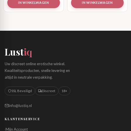
IN WINKELWAGEN
IN WINKELWAGEN
Lust
iq
Uw discreet online erotische winkel.
Kwaliteitsproducten, snelle levering en
altijd in neutrale verpakking.
SSL Beveiligd
Discreet
18+
info@lustiq.nl
KLANTENSERVICE
Mijn Account
›