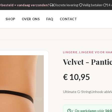
 besteld = vandaag verzonden!
Discrete levering
Veilig betalen
14 
SHOP
OVER ONS
FAQ
CONTACT
LINGERIE, LINGERIE VOOR HAA
Velvet - Panti
€
10,95
Ultimate G-StringUnhook-ableV
✓ Op werkdagen vóór
16:0