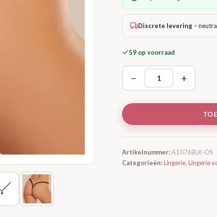
Discrete levering
– neutra
59 op voorraad
−
+
TO
Artikelnummer:
A1076BLK-OS
Categorieën:
Lingerie
,
Lingerie v