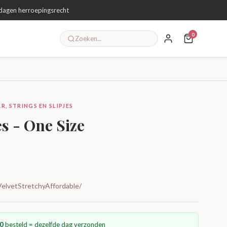
dagen herroepingsrecht
0
R, STRINGS EN SLIPJES
es - One Size
elvetStretchyAffordable/
0
besteld = dezelfde dag verzonden