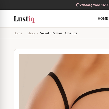
Vandaag vóór 16:00
Lust
iq
HOME
Home
›
Shop
›
Velvet - Panties - One Size