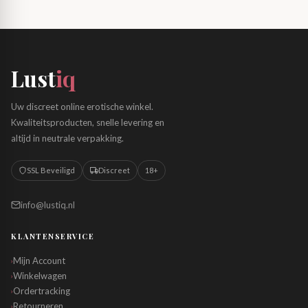
Lust
iq
Uw discreet online erotische winkel.
Kwaliteitsproducten, snelle levering en
altijd in neutrale verpakking.
SSL Beveiligd
Discreet
18+
info@lustiq.nl
KLANTENSERVICE
Mijn Account
›
Winkelwagen
›
Ordertracking
›
Retourneren
›