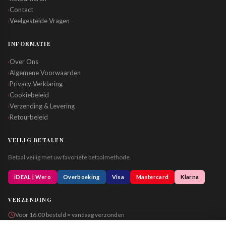
Contact
›
Veelgestelde Vragen
›
INFORMATIE
Over Ons
›
Algemene Voorwaarden
›
Privacy Verklaring
›
Cookiebeleid
›
Verzending & Levering
›
Retourbeleid
›
VEILIG BETALEN
Betaal veilig met uw favoriete betaalmethode.
iDEAL | Wero
Overboeking
Visa
Mastercard
Klarna
VERZENDING
Voor 16:00 besteld = vandaag verzonden
Altijd in neutrale verpakking