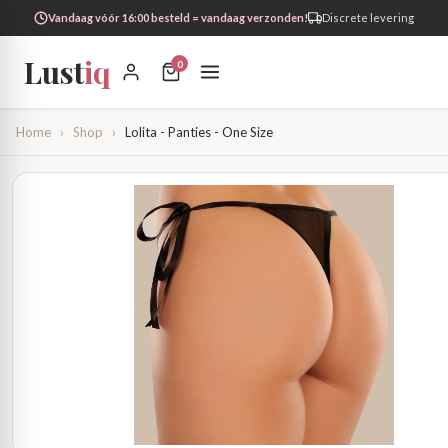
Vandaag vóór 16:00 besteld = vandaag verzonden!
Discrete levering
Lust
iq
0
Home
›
Shop
›
Lolita - Panties - One Size