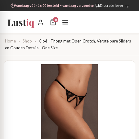
Vandaag vóór 16:00 besteld = vandaag verzonden!
Discrete levering
Lust
iq
0
Home
›
Shop
›
Cloé - Thong met Open Crotch, Verstelbare Sliders
en Gouden Details - One Size