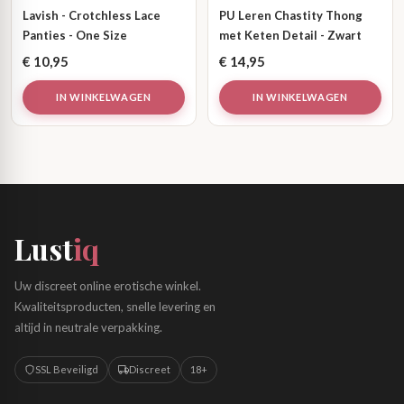
Lavish - Crotchless Lace
PU Leren Chastity Thong
Panties - One Size
met Keten Detail - Zwart
€
10,95
€
14,95
IN WINKELWAGEN
IN WINKELWAGEN
Lust
iq
Uw discreet online erotische winkel.
Kwaliteitsproducten, snelle levering en
altijd in neutrale verpakking.
SSL Beveiligd
Discreet
18+