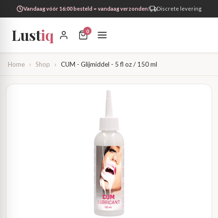
Vandaag vóór 16:00 besteld = vandaag verzonden!
Discrete levering
Lust
iq
0
Home
›
Shop
›
CUM - Glijmiddel - 5 fl oz / 150 ml