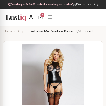
Vandaag vóór 16:00 besteld = vandaag verzonden!
Discrete levering
Lust
iq
0
Home
›
Shop
›
De Follow Me - Wetlook Korset - L/XL - Zwart