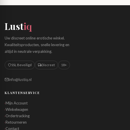
Lust
iq
Uw discreet online erotische winkel.
Kwaliteitsproducten, snelle levering en
altijd in neutrale verpakking.
SSL Beveiligd
Discreet
18+
info@lustiq.nl
KLANTENSERVICE
Mijn Account
›
Winkelwagen
›
Ordertracking
›
Retourneren
›
Contact
›