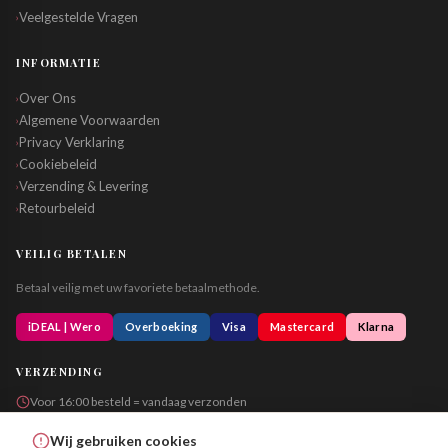
Veelgestelde Vragen
›
INFORMATIE
Over Ons
›
Algemene Voorwaarden
›
Privacy Verklaring
›
Cookiebeleid
›
Verzending & Levering
›
Retourbeleid
›
VEILIG BETALEN
Betaal veilig met uw favoriete betaalmethode.
iDEAL | Wero
Overboeking
Visa
Mastercard
Klarna
VERZENDING
Voor 16:00 besteld = vandaag verzonden
Altijd in neutrale verpakking
Wij gebruiken cookies