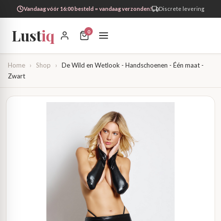
Vandaag vóór 16:00 besteld = vandaag verzonden!
Discrete levering
Lust
iq
0
Home
›
Shop
›
De Wild en Wetlook - Handschoenen - Één maat -
Zwart