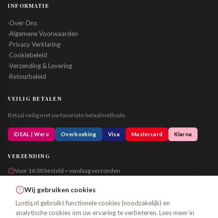
INFORMATIE
Over Ons
›
Algemene Voorwaarden
›
Privacy Verklaring
›
Cookiebeleid
›
Verzending & Levering
›
Retourbeleid
›
VEILIG BETALEN
Betaal veilig met uw favoriete betaalmethode.
iDEAL | Wero
Overboeking
Visa
Mastercard
Klarna
VERZENDING
Voor 16:00 besteld = vandaag verzonden
Altijd in neutrale verpakking
Wij gebruiken cookies
Lustiq.nl gebruikt functionele cookies (noodzakelijk) en
analytische cookies om uw ervaring te verbeteren. Lees meer in