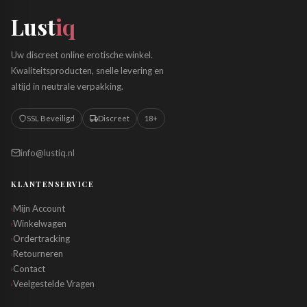
Lust
iq
Uw discreet online erotische winkel.
Kwaliteitsproducten, snelle levering en
altijd in neutrale verpakking.
SSL Beveiligd
Discreet
18+
info@lustiq.nl
KLANTENSERVICE
Mijn Account
›
Winkelwagen
›
Ordertracking
›
Retourneren
›
Contact
›
Veelgestelde Vragen
›