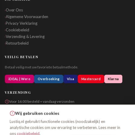
Over Ons
›
Algemene Voorwaarden
›
Privacy Verklaring
›
Cookiebeleid
›
Verzending & Levering
›
Retourbeleid
›
VEILIG BETALEN
Betaal veilig met uw favoriete betaalmethode.
iDEAL | Wero
Overboeking
Visa
Mastercard
Klarna
VERZENDING
Voor 16:00 besteld = vandaag verzonden
Altijd in neutrale verpakking
Wij gebruiken cookies
Lustiq.nl gebruikt functionele cookies (noodzakelijk) en
analytische cookies om uw ervaring te verbeteren. Lees meer in
© 2026 Lustiq.nl – Alle rechten voorbehouden
ons
cookiebeleid
.