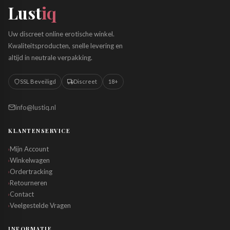
Lust
iq
Uw discreet online erotische winkel.
Kwaliteitsproducten, snelle levering en
altijd in neutrale verpakking.
SSL Beveiligd
Discreet
18+
info@lustiq.nl
KLANTENSERVICE
Mijn Account
›
Winkelwagen
›
Ordertracking
›
Retourneren
›
Contact
›
Veelgestelde Vragen
›
INFORMATIE