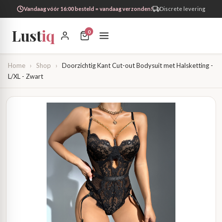
Vandaag vóór 16:00 besteld = vandaag verzonden!
Discrete levering
Lust
iq
0
Home
›
Shop
›
Doorzichtig Kant Cut-out Bodysuit met Halsketting -
L/XL - Zwart