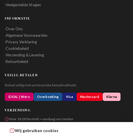
Veelgestelde Vragen
›
INFORMATIE
Over Ons
›
Algemene Voorwaarden
›
Privacy Verklaring
›
Cookiebeleid
›
Verzending & Levering
›
Retourbeleid
›
VEILIG BETALEN
Betaal veilig met uw favoriete betaalmethode.
iDEAL | Wero
Overboeking
Visa
Mastercard
Klarna
VERZENDING
Voor 16:00 besteld = vandaag verzonden
Altijd in neutrale verpakking
Wij gebruiken cookies