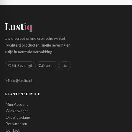
Lust
iq
Uw discreet online erotische winkel.
Kwaliteitsproducten, snelle levering en
altijd in neutrale verpakking.
SSL Beveiligd
Discreet
18+
info@lustiq.nl
KLANTENSERVICE
Mijn Account
›
Winkelwagen
›
Ordertracking
›
Retourneren
›
Contact
›