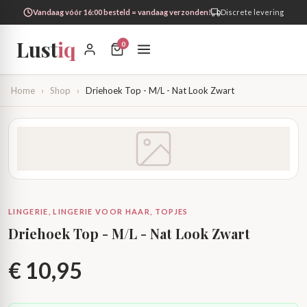
Vandaag vóór 16:00 besteld = vandaag verzonden!
Discrete levering
Lust
iq
0
Home
›
Shop
›
Driehoek Top - M/L - Nat Look Zwart
LINGERIE, LINGERIE VOOR HAAR, TOPJES
Driehoek Top - M/L - Nat Look Zwart
€
10,95