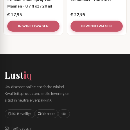
Mannen - 0,7 fl oz / 20 ml
€
17,95
€
22,95
IN WINKELWAGEN
IN WINKELWAGEN
Lust
iq
Uw discreet online erotische winkel.
Kwaliteitsproducten, snelle levering en
altijd in neutrale verpakking.
SSL Beveiligd
Discreet
18+
info@lustiq.nl