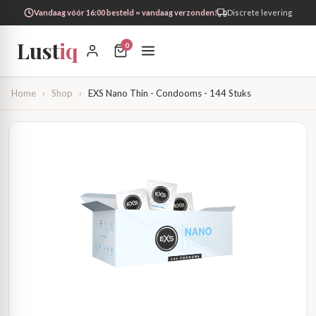
Vandaag vóór 16:00 besteld = vandaag verzonden!
Discrete levering
Lust
iq
0
Home
›
Shop
›
EXS Nano Thin - Condooms - 144 Stuks