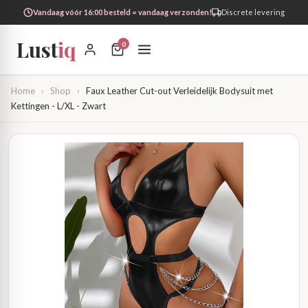
Vandaag vóór 16:00 besteld = vandaag verzonden!
Discrete levering
Lust
iq
0
Home
›
Shop
›
Faux Leather Cut-out Verleidelijk Bodysuit met
Kettingen - L/XL - Zwart