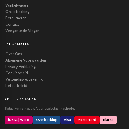
Winkelwagen
›
Ordertracking
›
Retourneren
›
Contact
›
Veelgestelde Vragen
›
INFORMATIE
Over Ons
›
Algemene Voorwaarden
›
Privacy Verklaring
›
Cookiebeleid
›
Verzending & Levering
›
Retourbeleid
›
VEILIG BETALEN
Betaal veilig met uw favoriete betaalmethode.
iDEAL | Wero
Overboeking
Visa
Mastercard
Klarna