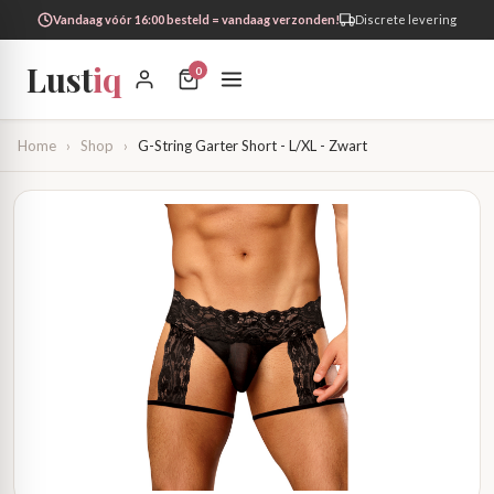
Vandaag vóór 16:00 besteld = vandaag verzonden!
Discrete levering
Lust
iq
0
Home
›
Shop
›
G-String Garter Short - L/XL - Zwart