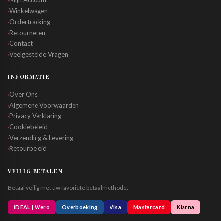
Mijn Account
Winkelwagen
›
Ordertracking
›
Retourneren
›
Contact
›
Veelgestelde Vragen
›
INFORMATIE
Over Ons
›
Algemene Voorwaarden
›
Privacy Verklaring
›
Cookiebeleid
›
Verzending & Levering
›
Retourbeleid
›
VEILIG BETALEN
Betaal veilig met uw favoriete betaalmethode.
iDEAL | Wero
Overboeking
Visa
Mastercard
Klarna