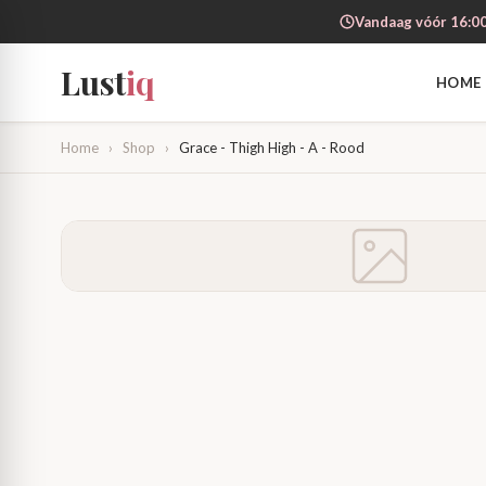
Vandaag vóór 16:00
Lust
iq
HOME
Home
›
Shop
›
Grace - Thigh High - A - Rood