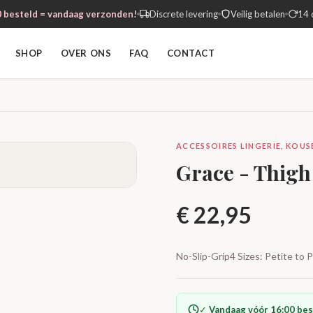
 besteld = vandaag verzonden!
Discrete levering
Veilig betalen
14 
SHOP
OVER ONS
FAQ
CONTACT
ACCESSOIRES LINGERIE, KOUSE
Grace - Thigh
€
22,95
No-Slip-Grip4 Sizes: Petite to
✓
Vandaag vóór 16:00 bes