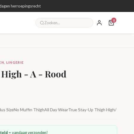
dagen herroepingsrecht
0
N, LINGERIE
 High - A - Rood
 Plus SizeNo Muffin ThighAll Day WearTrue Stay-Up Thigh High/
teld
= vandaag verzonden!