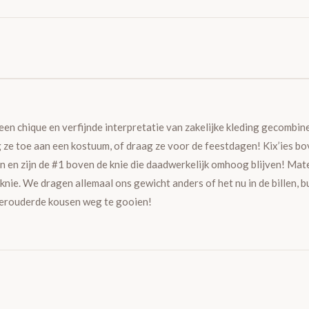
 een chique en verfijnde interpretatie van zakelijke kleding gecomb
eg ze toe aan een kostuum, of draag ze voor de feestdagen! Kix’ies 
sen en zijn de #1 boven de knie die daadwerkelijk omhoog blijven! Ma
knie. We dragen allemaal ons gewicht anders of het nu in de billen, b
 verouderde kousen weg te gooien!