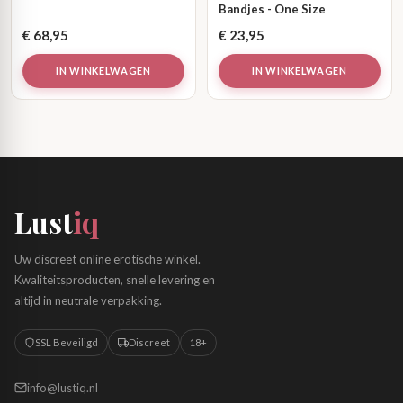
Bandjes - One Size
€
68,95
€
23,95
IN WINKELWAGEN
IN WINKELWAGEN
Lust
iq
Uw discreet online erotische winkel.
Kwaliteitsproducten, snelle levering en
altijd in neutrale verpakking.
SSL Beveiligd
Discreet
18+
info@lustiq.nl