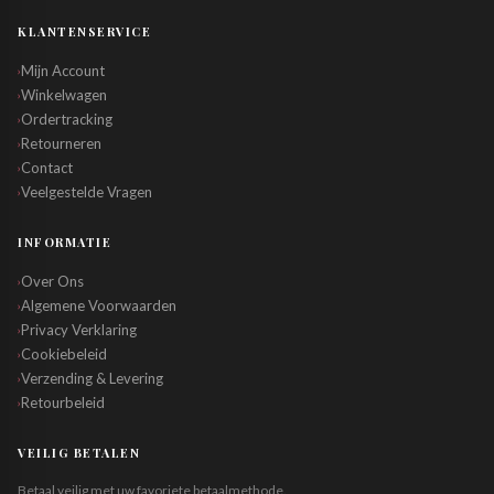
KLANTENSERVICE
Mijn Account
›
Winkelwagen
›
Ordertracking
›
Retourneren
›
Contact
›
Veelgestelde Vragen
›
INFORMATIE
Over Ons
›
Algemene Voorwaarden
›
Privacy Verklaring
›
Cookiebeleid
›
Verzending & Levering
›
Retourbeleid
›
VEILIG BETALEN
Betaal veilig met uw favoriete betaalmethode.