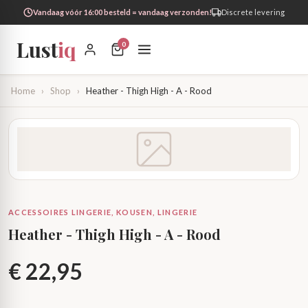
Vandaag vóór 16:00 besteld = vandaag verzonden!
Discrete levering
Lust
iq
0
Home
›
Shop
›
Heather - Thigh High - A - Rood
ACCESSOIRES LINGERIE, KOUSEN, LINGERIE
Heather - Thigh High - A - Rood
€
22,95