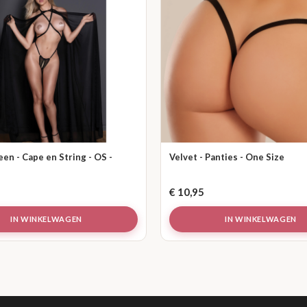
n - Cape en String - OS -
Velvet - Panties - One Size
€
10,95
IN WINKELWAGEN
IN WINKELWAGEN