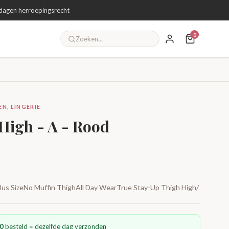
dagen herroepingsrecht
0
N, LINGERIE
 High - A - Rood
 Plus SizeNo Muffin ThighAll Day WearTrue Stay-Up Thigh High/
0
besteld = dezelfde dag verzonden