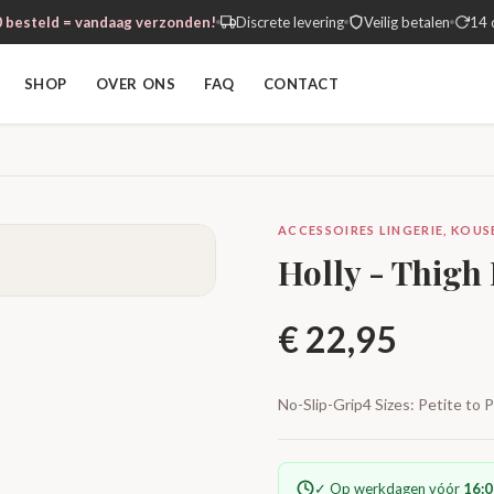
 besteld = vandaag verzonden!
Discrete levering
Veilig betalen
14 
SHOP
OVER ONS
FAQ
CONTACT
ACCESSOIRES LINGERIE, KOUSE
Holly - Thigh
€
22,95
No-Slip-Grip4 Sizes: Petite to
✓ Op werkdagen vóór
16:0