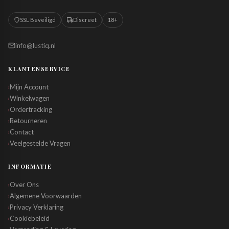
SSL Beveiligd
Discreet
18+
info@lustiq.nl
KLANTENSERVICE
Mijn Account
›
Winkelwagen
›
Ordertracking
›
Retourneren
›
Contact
›
Veelgestelde Vragen
›
INFORMATIE
Over Ons
›
Algemene Voorwaarden
›
Privacy Verklaring
›
Cookiebeleid
›