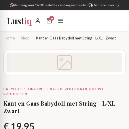
Vandaag vóór 16:00 besteld = vandaag verzonden!
Discrete levering
Lust
iq
0
Home
›
Shop
›
Kant en Gaas Babydoll met String - L/XL - Zwart
BABYDOLLS, LINGERIE, LINGERIE VOOR HAAR, NIEUWE
PRODUCTEN
Kant en Gaas Babydoll met String - L/XL -
Zwart
€
19,95