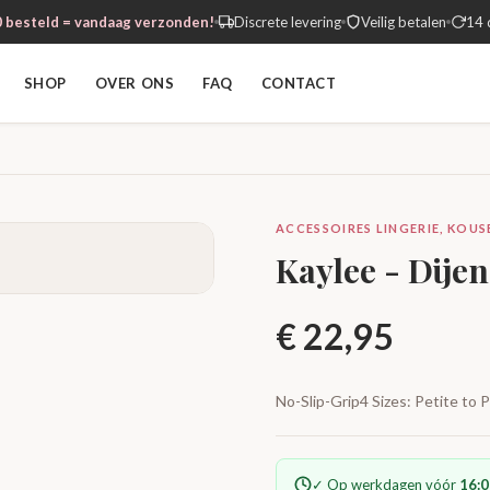
 besteld = vandaag verzonden!
Discrete levering
Veilig betalen
14 
SHOP
OVER ONS
FAQ
CONTACT
ACCESSOIRES LINGERIE, KOUSE
Kaylee - Dijen
€
22,95
No-Slip-Grip4 Sizes: Petite to
✓ Op werkdagen vóór
16:0