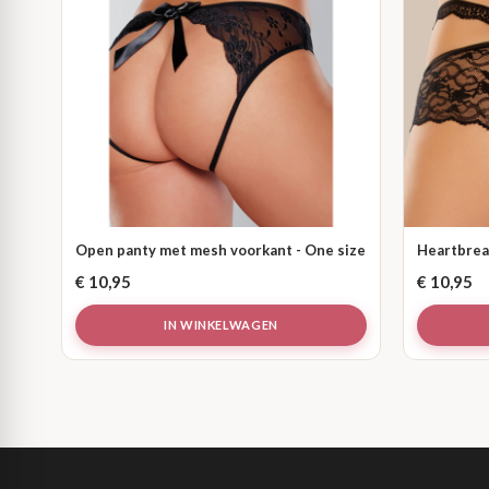
Open panty met mesh voorkant - One size
Heartbreak
€
10,95
€
10,95
IN WINKELWAGEN