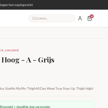
dagen herroepingsrecht
0
N, LINGERIE
 Hoog - A - Grijs
 Plus SizeNo Muffin ThighAll Day WearTrue Stay-Up Thigh High/
0
besteld = dezelfde dag verzonden