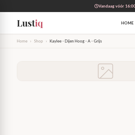
Vandaag vóór 16:00
Lust
iq
HOME
Home
›
Shop
›
Kaylee - Dijen Hoog - A - Grijs