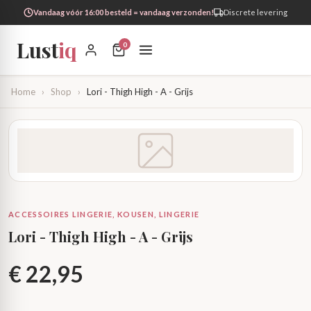
Vandaag vóór 16:00 besteld = vandaag verzonden!
Discrete levering
Lust
iq
0
Home
›
Shop
›
Lori - Thigh High - A - Grijs
ACCESSOIRES LINGERIE, KOUSEN, LINGERIE
Lori - Thigh High - A - Grijs
€
22,95