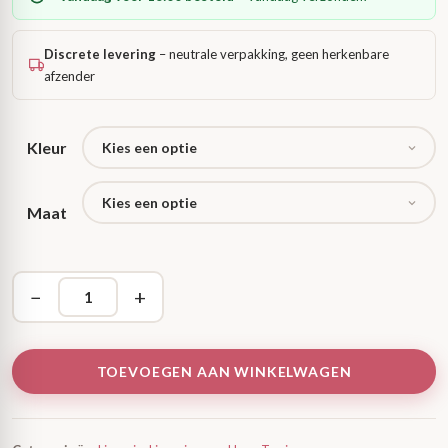
Discrete levering
– neutrale verpakking, geen herkenbare
afzender
Kleur
Maat
−
+
TOEVOEGEN AAN WINKELWAGEN