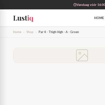
Vandaag vóór 16:00
Lust
iq
HOME
Home
›
Shop
›
Par 4 - Thigh High - A - Groen