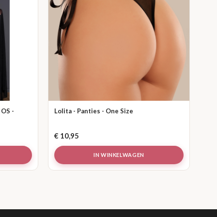
 OS -
Lolita - Panties - One Size
€
10,95
IN WINKELWAGEN