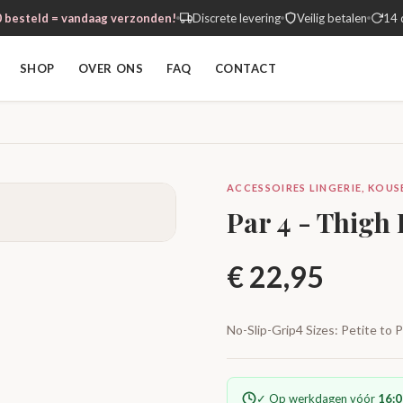
 besteld = vandaag verzonden!
Discrete levering
Veilig betalen
14 
SHOP
OVER ONS
FAQ
CONTACT
ACCESSOIRES LINGERIE, KOUSE
Par 4 - Thigh
€
22,95
No-Slip-Grip4 Sizes: Petite to
✓ Op werkdagen vóór
16:0