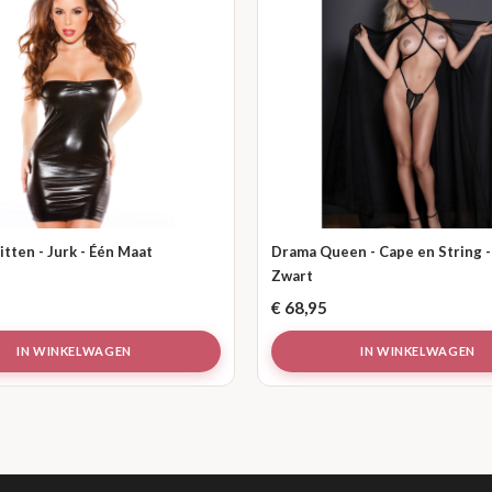
itten - Jurk - Één Maat
Drama Queen - Cape en String -
Zwart
€
68,95
IN WINKELWAGEN
IN WINKELWAGEN