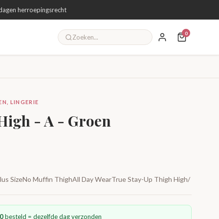
dagen herroepingsrecht
0
N, LINGERIE
 High - A - Groen
 Plus SizeNo Muffin ThighAll Day WearTrue Stay-Up Thigh High/
0
besteld = dezelfde dag verzonden