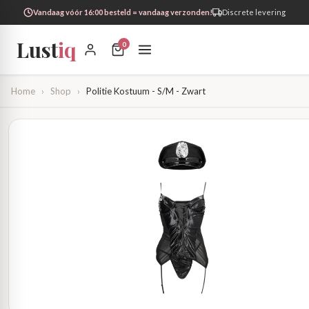
Vandaag vóór 16:00 besteld = vandaag verzonden!
Discrete levering
Lust
iq
0
Home
›
Shop
›
Politie Kostuum - S/M - Zwart