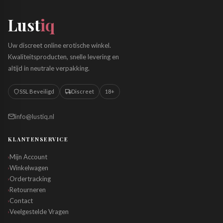
Lust
iq
Uw discreet online erotische winkel.
Kwaliteitsproducten, snelle levering en
altijd in neutrale verpakking.
SSL Beveiligd
Discreet
18+
info@lustiq.nl
KLANTENSERVICE
Mijn Account
›
Winkelwagen
›
Ordertracking
›
Retourneren
›
Contact
›
Veelgestelde Vragen
›