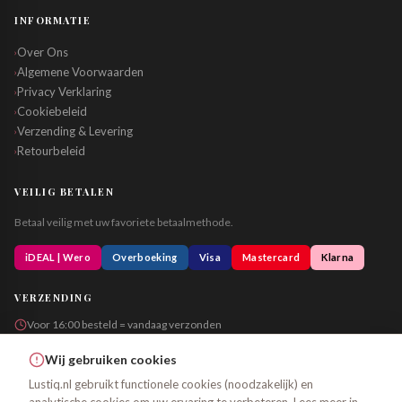
INFORMATIE
Over Ons
›
Algemene Voorwaarden
›
Privacy Verklaring
›
Cookiebeleid
›
Verzending & Levering
›
Retourbeleid
›
VEILIG BETALEN
Betaal veilig met uw favoriete betaalmethode.
iDEAL | Wero
Overboeking
Visa
Mastercard
Klarna
VERZENDING
Voor 16:00 besteld = vandaag verzonden
Altijd in neutrale verpakking
Wij gebruiken cookies
Lustiq.nl gebruikt functionele cookies (noodzakelijk) en