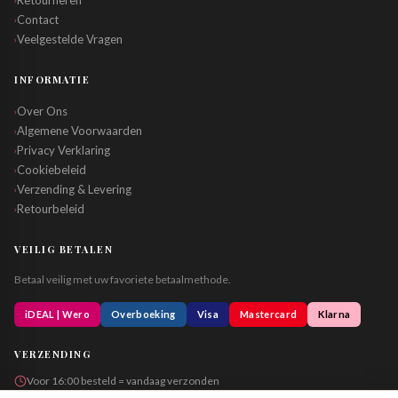
Retourneren
Contact
›
Veelgestelde Vragen
›
INFORMATIE
Over Ons
›
Algemene Voorwaarden
›
Privacy Verklaring
›
Cookiebeleid
›
Verzending & Levering
›
Retourbeleid
›
VEILIG BETALEN
Betaal veilig met uw favoriete betaalmethode.
iDEAL | Wero
Overboeking
Visa
Mastercard
Klarna
VERZENDING
Voor 16:00 besteld = vandaag verzonden