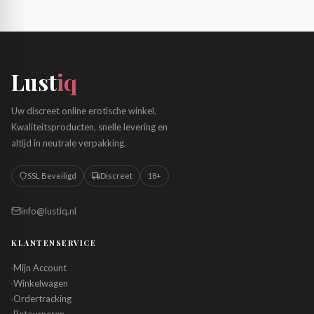
Lust
iq
Uw discreet online erotische winkel.
Kwaliteitsproducten, snelle levering en
altijd in neutrale verpakking.
SSL Beveiligd
Discreet
18+
info@lustiq.nl
KLANTENSERVICE
Mijn Account
›
Winkelwagen
›
Ordertracking
›
›