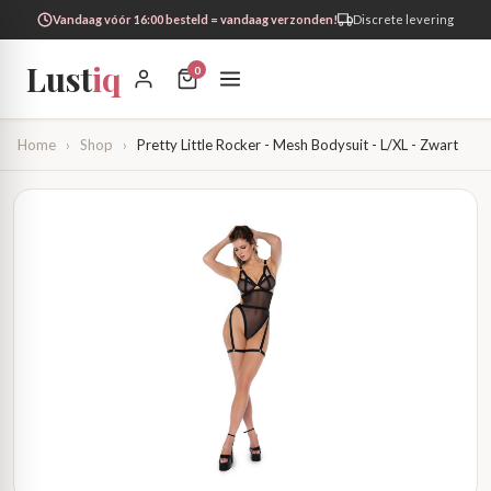
Vandaag vóór 16:00 besteld = vandaag verzonden!
Discrete levering
Lust
iq
0
Home
›
Shop
›
Pretty Little Rocker - Mesh Bodysuit - L/XL - Zwart