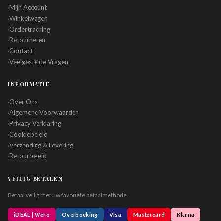
Mijn Account
›
Winkelwagen
›
Ordertracking
›
Retourneren
›
Contact
›
Veelgestelde Vragen
›
INFORMATIE
Over Ons
›
Algemene Voorwaarden
›
Privacy Verklaring
›
Cookiebeleid
›
Verzending & Levering
›
Retourbeleid
›
VEILIG BETALEN
Betaal veilig met uw favoriete betaalmethode.
iDEAL | Wero
Overboeking
Visa
Mastercard
Klarna