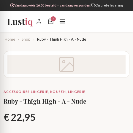
Vandaag vóór 16:00 besteld = vandaag verzonden!
Discrete levering
Lust
iq
0
Home
›
Shop
›
Ruby - Thigh High - A - Nude
ACCESSOIRES LINGERIE, KOUSEN, LINGERIE
Ruby - Thigh High - A - Nude
€
22,95