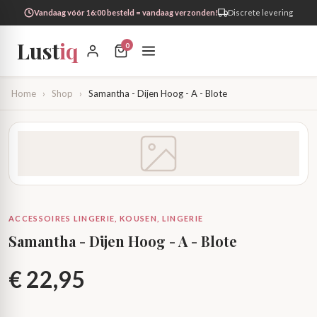
Vandaag vóór 16:00 besteld = vandaag verzonden!
Discrete levering
Lust
iq
0
Home
›
Shop
›
Samantha - Dijen Hoog - A - Blote
ACCESSOIRES LINGERIE, KOUSEN, LINGERIE
Samantha - Dijen Hoog - A - Blote
€
22,95