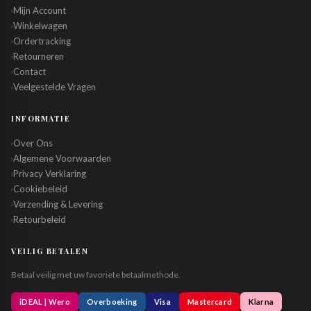
Mijn Account
›
Winkelwagen
›
Ordertracking
›
Retourneren
›
Contact
›
Veelgestelde Vragen
›
INFORMATIE
Over Ons
›
Algemene Voorwaarden
›
Privacy Verklaring
›
Cookiebeleid
›
Verzending & Levering
›
Retourbeleid
›
VEILIG BETALEN
Betaal veilig met uw favoriete betaalmethode.
iDEAL | Wero
Overboeking
Visa
Mastercard
Klarna