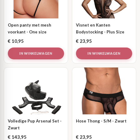
Open panty met mesh
Visnet en Kanten
voorkant - One size
Bodystocking - Plus Size
€
10,95
€
23,95
IN WINKELWAGEN
IN WINKELWAGEN
Volledige Pup Arsenal Set -
Hose Thong - S/M - Zwart
Zwart
€
143,95
€
23,95