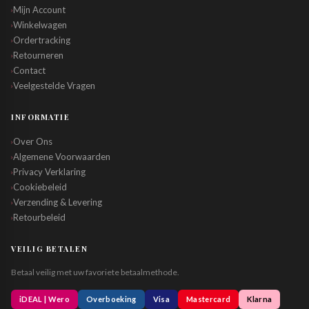
Mijn Account
›
Winkelwagen
›
Ordertracking
›
Retourneren
›
Contact
›
Veelgestelde Vragen
›
INFORMATIE
Over Ons
›
Algemene Voorwaarden
›
Privacy Verklaring
›
Cookiebeleid
›
Verzending & Levering
›
Retourbeleid
›
VEILIG BETALEN
Betaal veilig met uw favoriete betaalmethode.
iDEAL | Wero
Overboeking
Visa
Mastercard
Klarna