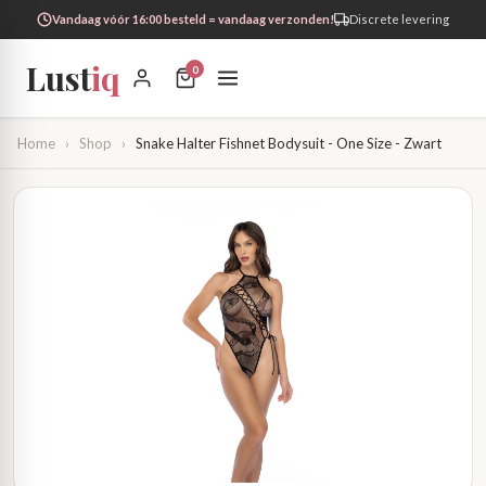
Vandaag vóór 16:00 besteld = vandaag verzonden!
Discrete levering
Lust
iq
0
Home
›
Shop
›
Snake Halter Fishnet Bodysuit - One Size - Zwart