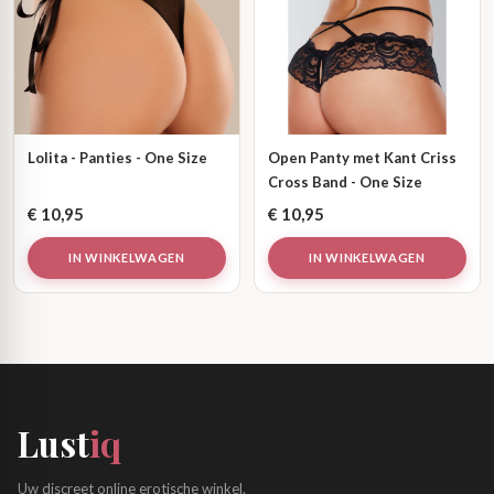
Lolita - Panties - One Size
Open Panty met Kant Criss
Cross Band - One Size
€
10,95
€
10,95
IN WINKELWAGEN
IN WINKELWAGEN
Lust
iq
Uw discreet online erotische winkel.