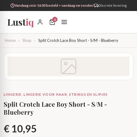
Vandaag vóór 16:00 besteld = vandaag verzonden!
Discrete levering
Lust
iq
0
Home
›
Shop
›
Split Crotch Lace Boy Short - S/M - Blueberry
LINGERIE, LINGERIE VOOR HAAR, STRINGS EN SLIPJES
Split Crotch Lace Boy Short - S/M -
Blueberry
€
10,95