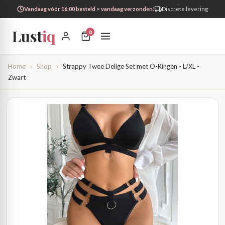
Vandaag vóór 16:00 besteld = vandaag verzonden!
Discrete levering
Lust
iq
0
Home
›
Shop
›
Strappy Twee Delige Set met O-Ringen - L/XL -
Zwart