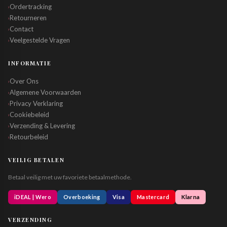
Ordertracking
›
Retourneren
›
Contact
›
Veelgestelde Vragen
›
INFORMATIE
Over Ons
›
Algemene Voorwaarden
›
Privacy Verklaring
›
Cookiebeleid
›
Verzending & Levering
›
Retourbeleid
›
VEILIG BETALEN
Betaal veilig met uw favoriete betaalmethode.
iDEAL | Wero
Overboeking
Visa
Mastercard
Klarna
VERZENDING