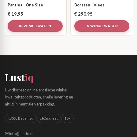
Panties - One Size
Borsten - Vlees
€
19,95
€
290,95
IN WINKELWAGEN
IN WINKELWAGEN
Lust
iq
Uw discreet online erotische winkel.
Kwaliteitsproducten, snelle levering en
altijd in neutrale verpakking.
SSL Beveiligd
Discreet
18+
info@lustiq.nl