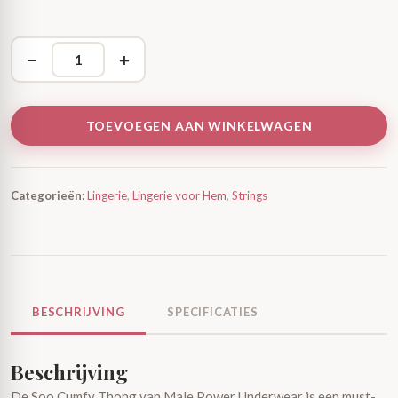
−
+
TOEVOEGEN AAN WINKELWAGEN
Categorieën:
Lingerie
,
Lingerie voor Hem
,
Strings
BESCHRIJVING
SPECIFICATIES
Beschrijving
De Soo Cumfy Thong van Male Power Underwear is een must-