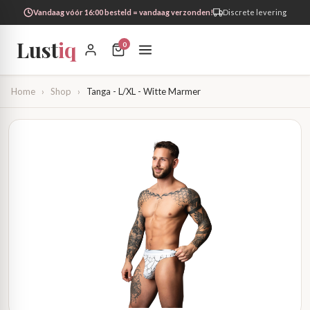
Vandaag vóór 16:00 besteld = vandaag verzonden!
Discrete levering
Lust
iq
0
Home
›
Shop
›
Tanga - L/XL - Witte Marmer