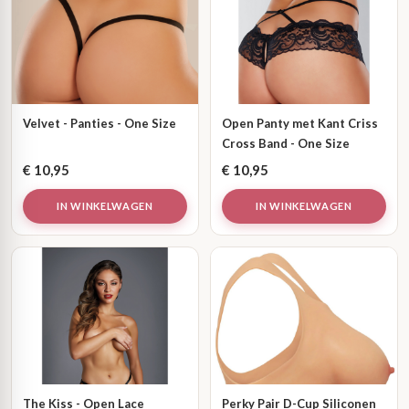
Velvet - Panties - One Size
Open Panty met Kant Criss
Cross Band - One Size
€
10,95
€
10,95
IN WINKELWAGEN
IN WINKELWAGEN
The Kiss - Open Lace
Perky Pair D-Cup Siliconen