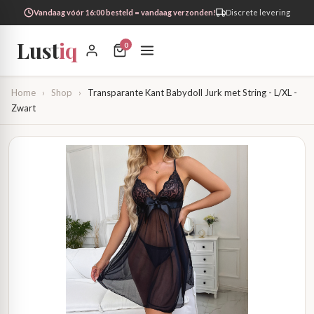
Vandaag vóór 16:00 besteld = vandaag verzonden!
Discrete levering
Lust
iq
0
Home
›
Shop
›
Transparante Kant Babydoll Jurk met String - L/XL -
Zwart