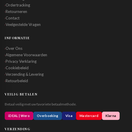
Ordertracking
›
Retourneren
›
Contact
›
Veelgestelde Vragen
›
INFORMATIE
Over Ons
›
Algemene Voorwaarden
›
Privacy Verklaring
›
Cookiebeleid
›
Verzending & Levering
›
Retourbeleid
›
VEILIG BETALEN
Betaal veilig met uw favoriete betaalmethode.
iDEAL | Wero
Overboeking
Visa
Mastercard
Klarna
VERZENDING