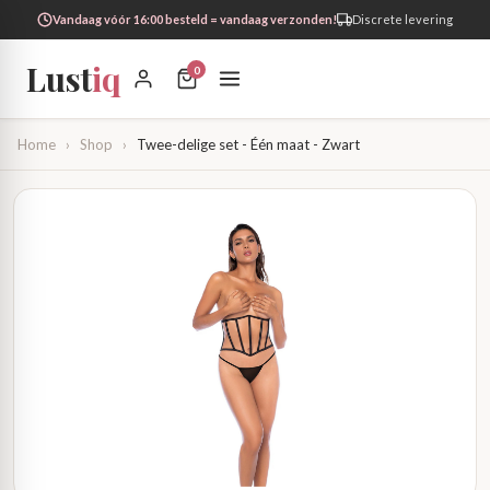
Vandaag vóór 16:00 besteld = vandaag verzonden!
Discrete levering
Lust
iq
0
Home
›
Shop
›
Twee-delige set - Één maat - Zwart