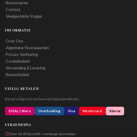
Retourneren
›
Contact
›
Veelgestelde Vragen
›
INFORMATIE
Over Ons
›
Algemene Voorwaarden
›
Privacy Verklaring
›
Cookiebeleid
›
Verzending & Levering
›
Retourbeleid
›
VEILIG BETALEN
Betaal veilig met uw favoriete betaalmethode.
iDEAL | Wero
Overboeking
Visa
Mastercard
Klarna
VERZENDING
Voor 16:00 besteld = vandaag verzonden