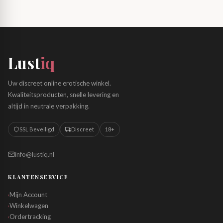
Lust
iq
Uw discreet online erotische winkel.
Kwaliteitsproducten, snelle levering en
altijd in neutrale verpakking.
SSL Beveiligd
Discreet
18+
info@lustiq.nl
KLANTENSERVICE
Mijn Account
›
Winkelwagen
›
Ordertracking
›