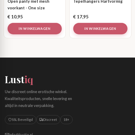
Open panty met mesh
Tepelhangers Hartvormig
voorkant - One size
€
10,95
€
17,95
IN WINKELWAGEN
IN WINKELWAGEN
Lust
iq
Uw discreet online erotische winkel.
Kwaliteitsproducten, snelle levering en
altijd in neutrale verpakking.
SSL Beveiligd
Discreet
18+
info@lustiq.nl