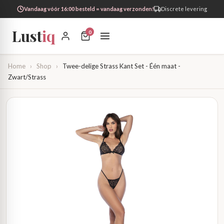
Vandaag vóór 16:00 besteld = vandaag verzonden!
Discrete levering
Lust
iq
0
Home
›
Shop
›
Twee-delige Strass Kant Set - Één maat -
Zwart/Strass