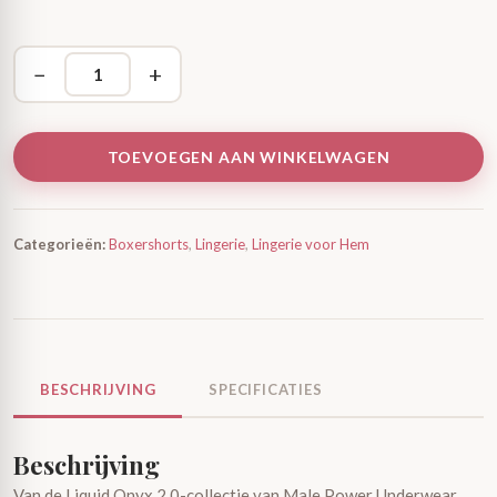
−
+
TOEVOEGEN AAN WINKELWAGEN
Categorieën:
Boxershorts
,
Lingerie
,
Lingerie voor Hem
BESCHRIJVING
SPECIFICATIES
Beschrijving
Van de Liquid Onyx 2.0-collectie van Male Power Underwear,