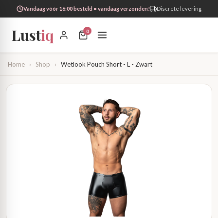
Vandaag vóór 16:00 besteld = vandaag verzonden!
Discrete levering
Lust
iq
0
Home
›
Shop
›
Wetlook Pouch Short - L - Zwart