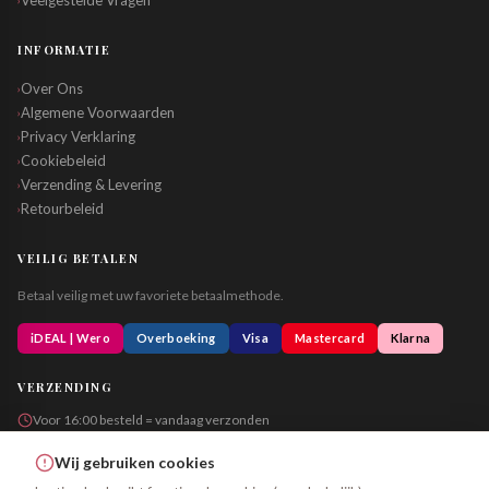
Veelgestelde Vragen
INFORMATIE
Over Ons
›
Algemene Voorwaarden
›
Privacy Verklaring
›
Cookiebeleid
›
Verzending & Levering
›
Retourbeleid
›
VEILIG BETALEN
Betaal veilig met uw favoriete betaalmethode.
iDEAL | Wero
Overboeking
Visa
Mastercard
Klarna
VERZENDING
Voor 16:00 besteld = vandaag verzonden
Altijd in neutrale verpakking
Wij gebruiken cookies