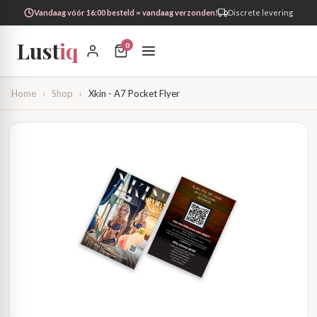
Vandaag vóór 16:00 besteld = vandaag verzonden!
Discrete levering
Lust
iq
0
Home
›
Shop
›
Xkin - A7 Pocket Flyer