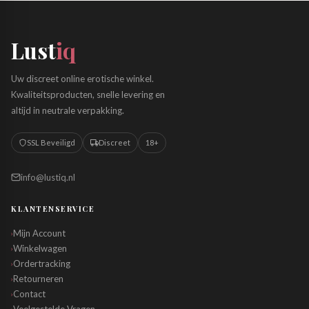
Lust
iq
Uw discreet online erotische winkel.
Kwaliteitsproducten, snelle levering en
altijd in neutrale verpakking.
SSL Beveiligd
Discreet
18+
info@lustiq.nl
KLANTENSERVICE
Mijn Account
›
Winkelwagen
›
Ordertracking
›
Retourneren
›
Contact
›
›